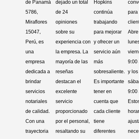
de Panamá
dejado un total
Hopkins
conv
5786,
de 24
continúa
para
Miraflores
opiniones
trabajando
clien
15047,
sobre su
para mejorar
Abre
Perú, es
experiencia con
y ofrecer un
lune
una
la empresa. La
servicio aún
vier
empresa
mayoría de las
más
9:00 
dedicada a
reseñas
sobresaliente.
y los
brindar
destacan el
Es importante
sába
servicios
excelente
tener en
9:00 
notariales
servicio
cuenta que
Esto
de calidad.
proporcionado
cada cliente
horar
Con una
por el personal,
tiene
ajust
trayectoria
resaltando su
diferentes
nece