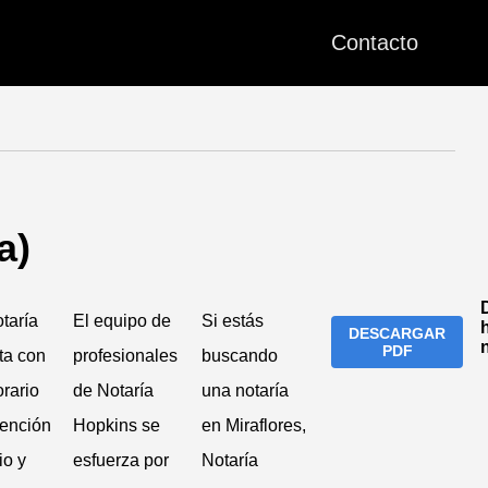
Contacto
a)
taría
El equipo de
Si estás
DESCARGAR
PDF
ta con
profesionales
buscando
rario
de Notaría
una notaría
tención
Hopkins se
en Miraflores,
io y
esfuerza por
Notaría