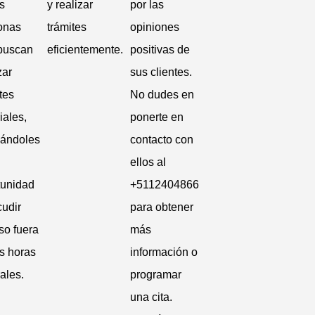
s
y realizar
por las
onas
trámites
opiniones
buscan
eficientemente.
positivas de
zar
sus clientes.
tes
No dudes en
iales,
ponerte en
dándoles
contacto con
ellos al
tunidad
+5112404866
cudir
para obtener
so fuera
más
as horas
información o
ales.
programar
una cita.