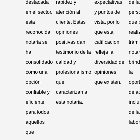
destacada
rapidez y
expectativas
de la
en el sector,
atención al
y puntos de
pers
esta
cliente. Estas
vista, por lo
que 
reconocida
opiniones
que esta
reali
notaría se
positivas dan
calificación
trámi
ha
testimonio de la
refleja la
notar
consolidado
calidad y
diversidad de
brin
como una
profesionalismo
opiniones
la
opción
que
que existen.
opor
confiable y
caracterizan a
de a
eficiente
esta notaría.
inclu
para todos
de l
aquellos
labor
que