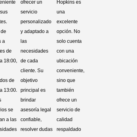
eniente
ofrecer un
Hopkins es
 sus
servicio
una
tes.
personalizado
excelente
 de
y adaptado a
opción. No
s a
las
solo cuenta
nes de
necesidades
con una
a 18:00,
de cada
ubicación
cliente. Su
conveniente,
dos de
objetivo
sino que
a 13:00.
principal es
también
s
brindar
ofrece un
ios se
asesoría legal
servicio de
an a las
confiable,
calidad
sidades
resolver dudas
respaldado