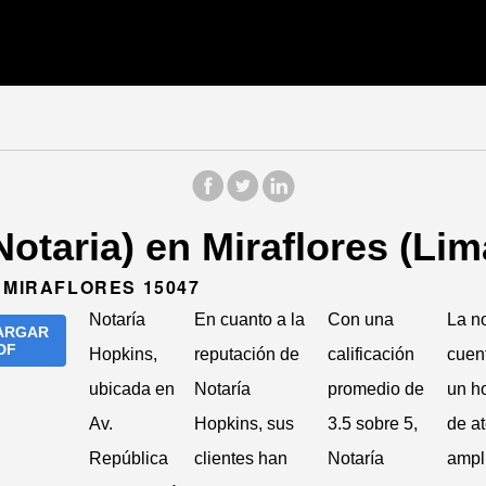
Notaria) en Miraflores (Lim
 MIRAFLORES 15047
Notaría
En cuanto a la
Con una
La no
ARGAR
DF
Hopkins,
reputación de
calificación
cuen
ubicada en
Notaría
promedio de
un ho
Av.
Hopkins, sus
3.5 sobre 5,
de a
República
clientes han
Notaría
ampl