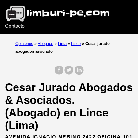
Contacto
Opiniones
»
Abogado
»
Lima
»
Lince
»
Cesar jurado
abogados asociado
Cesar Jurado Abogados
& Asociados.
(Abogado) en Lince
(Lima)
AVENIDA IGNACIO MERINO 2422 OFICINA 101