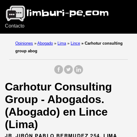
Contacto
Opiniones
»
Abogado
»
Lima
»
Lince
»
Carhotur consulting
group abog
Carhotur Consulting
Group - Abogados.
(Abogado) en Lince
(Lima)
JR, JIRÓN PABLO BERMUDEZ 254, LIMA