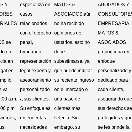
S Y
especializa en
MATOS &
ABOGADOS Y
ORES
casos
ASOCIADOS aún
CONSULTORE
RIALES
relacionados
no ha recibido
EMPRESARIA
con el derecho
opiniones de
MATOS &
S se
penal,
usuarios, esto no
ASOCIADOS
ido en
brindando
debe
proporciona un
ncia en
representación
subestimarse, ya
enfoque
egal en
legal experta y
que puede indicar
personalizado y
amplio
asesoramiento
su reciente ingreso
dedicado para
e va
personalizado
en el mercado o
cada cliente,
:00 a.m.
a sus clientes.
una base de
asegurando que
:00 p.m.
Su enfoque es
clientes más
sus derechos s
viernes,
entender las
selecta. Sin
protegidos y qu
sus
necesidades
embargo, su
se les brinde la