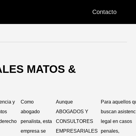
Contacto
LES MATOS &
encia y
Como
Aunque
Para aquellos q
tos
abogado
ABOGADOS Y
buscan asistenc
 derecho
penalista, esta
CONSULTORES
legal en casos
empresa se
EMPRESARIALES
penales,