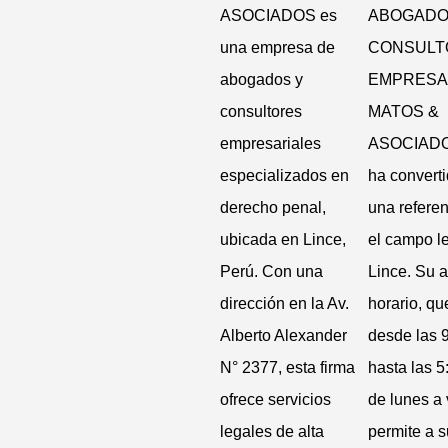
ASOCIADOS es
ABOGADO
una empresa de
CONSULT
abogados y
EMPRESA
consultores
MATOS &
empresariales
ASOCIADO
especializados en
ha convert
derecho penal,
una refere
ubicada en Lince,
el campo l
Perú. Con una
Lince. Su 
dirección en la Av.
horario, qu
Alberto Alexander
desde las 9
N° 2377, esta firma
hasta las 5
ofrece servicios
de lunes a 
legales de alta
permite a 