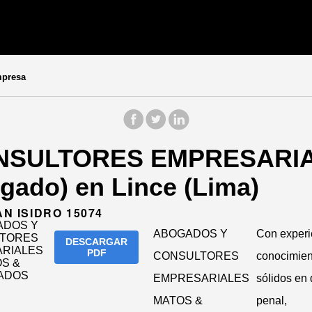
mpresa
NSULTORES EMPRESARIA
ado) en Lince (Lima)
AN ISIDRO 15074
ABOGADOS Y
Con experi
DESCARGAR
PDF
CONSULTORES
conocimien
EMPRESARIALES
sólidos en
MATOS &
penal,