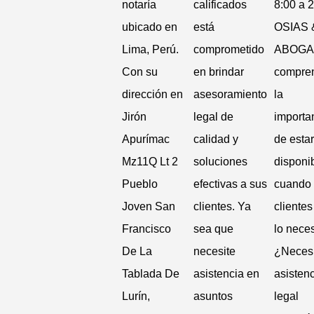
notaría
calificados
8:00 a 2
ubicado en
está
OSIAS 
Lima, Perú.
comprometido
ABOG
Con su
en brindar
compre
dirección en
asesoramiento
la
Jirón
legal de
importa
Apurímac
calidad y
de estar
Mz11Q Lt 2
soluciones
disponi
Pueblo
efectivas a sus
cuando
Joven San
clientes. Ya
cliente
Francisco
sea que
lo neces
De La
necesite
¿Necesi
Tablada De
asistencia en
asisten
Lurín,
asuntos
legal