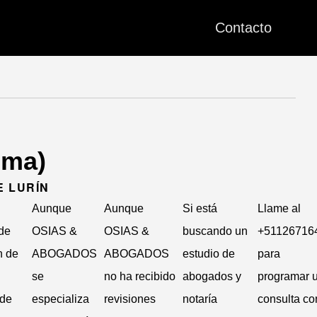
Contacto
ima)
E LURÍN
Aunque
Aunque
Si está
Llame al
 de
OSIAS &
OSIAS &
buscando un
+51126716
n de
ABOGADOS
ABOGADOS
estudio de
para
se
no ha recibido
abogados y
programar 
 de
especializa
revisiones
notaría
consulta co