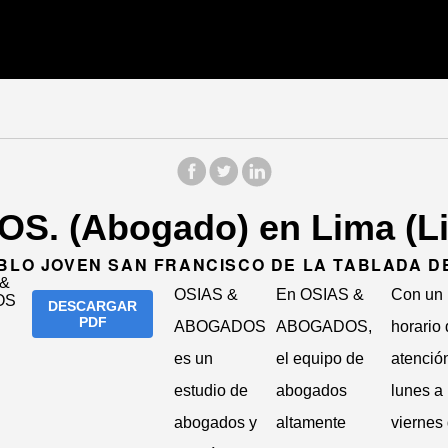
. (Abogado) en Lima (L
EBLO JOVEN SAN FRANCISCO DE LA TABLADA D
OSIAS &
En OSIAS &
Con un
DESCARGAR
PDF
ABOGADOS
ABOGADOS,
horario
es un
el equipo de
atenció
estudio de
abogados
lunes a
abogados y
altamente
viernes