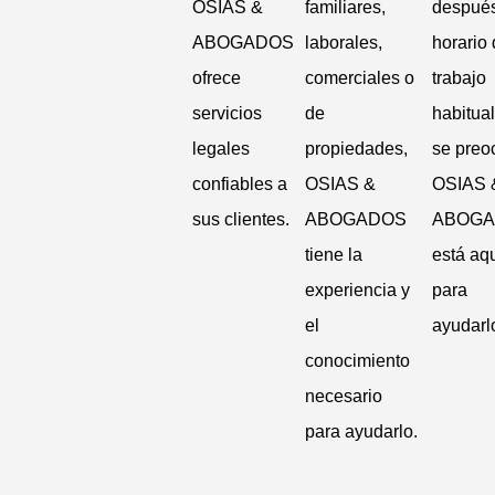
OSIAS &
familiares,
después
ABOGADOS
laborales,
horario
ofrece
comerciales o
trabajo
servicios
de
habitua
legales
propiedades,
se preo
confiables a
OSIAS &
OSIAS 
sus clientes.
ABOGADOS
ABOG
tiene la
está aq
experiencia y
para
el
ayudarl
conocimiento
necesario
para ayudarlo.