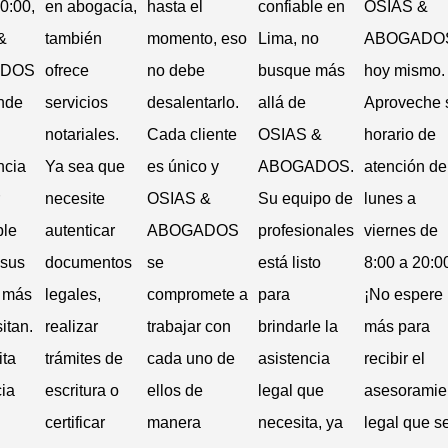
0:00,
en abogacía,
hasta el
confiable en
OSIAS &
&
también
momento, eso
Lima, no
ABOGADO
ADOS
ofrece
no debe
busque más
hoy mismo.
nde
servicios
desalentarlo.
allá de
Aproveche 
notariales.
Cada cliente
OSIAS &
horario de
ncia
Ya sea que
es único y
ABOGADOS.
atención de
necesite
OSIAS &
Su equipo de
lunes a
ble
autenticar
ABOGADOS
profesionales
viernes de
 sus
documentos
se
está listo
8:00 a 20:0
s más
legales,
compromete a
para
¡No espere
itan.
realizar
trabajar con
brindarle la
más para
ta
trámites de
cada uno de
asistencia
recibir el
cia
escritura o
ellos de
legal que
asesoramie
certificar
manera
necesita, ya
legal que s