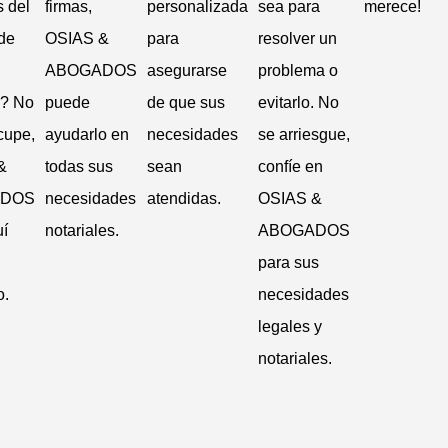
 del
firmas,
personalizada
sea para
merece!
 de
OSIAS &
para
resolver un
ABOGADOS
asegurarse
problema o
l? No
puede
de que sus
evitarlo. No
cupe,
ayudarlo en
necesidades
se arriesgue,
&
todas sus
sean
confíe en
ADOS
necesidades
atendidas.
OSIAS &
uí
notariales.
ABOGADOS
para sus
o.
necesidades
legales y
notariales.