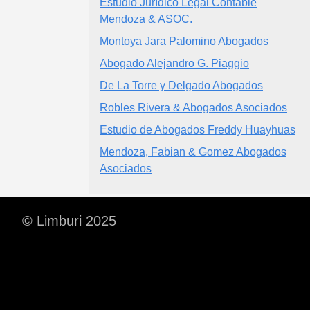
Estudio Jurídico Legal Contable
Mendoza & ASOC.
Montoya Jara Palomino Abogados
Abogado Alejandro G. Piaggio
De La Torre y Delgado Abogados
Robles Rivera & Abogados Asociados
Estudio de Abogados Freddy Huayhuas
Mendoza, Fabian & Gomez Abogados
Asociados
© Limburi 2025