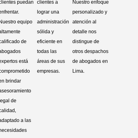
clientes puedan
clientes a
Nuestro enfoque
enfrentar.
lograr una
personalizado y
Nuestro equipo
administración
atención al
altamente
sólida y
detalle nos
calificado de
eficiente en
distingue de
abogados
todas las
otros despachos
expertos está
áreas de sus
de abogados en
comprometido
empresas.
Lima.
en brindar
asesoramiento
legal de
calidad,
adaptado a las
necesidades