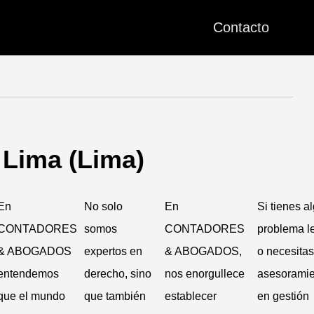
Contacto
ima (Lima)
En
No solo
En
Si tienes a
CONTADORES
somos
CONTADORES
problema l
& ABOGADOS
expertos en
& ABOGADOS,
o necesitas
entendemos
derecho, sino
nos enorgullece
asesoramie
que el mundo
que también
establecer
en gestión