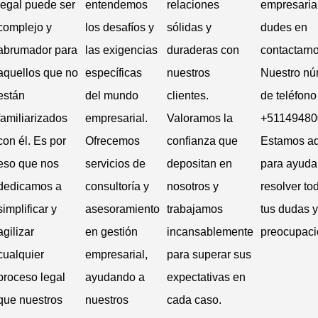
legal puede ser
entendemos
relaciones
empresarial
complejo y
los desafíos y
sólidas y
dudes en
abrumador para
las exigencias
duraderas con
contactarno
aquellos que no
específicas
nuestros
Nuestro n
están
del mundo
clientes.
de teléfono
familiarizados
empresarial.
Valoramos la
+51149480
con él. Es por
Ofrecemos
confianza que
Estamos aq
eso que nos
servicios de
depositan en
para ayudar
dedicamos a
consultoría y
nosotros y
resolver to
simplificar y
asesoramiento
trabajamos
tus dudas y
agilizar
en gestión
incansablemente
preocupaci
cualquier
empresarial,
para superar sus
proceso legal
ayudando a
expectativas en
que nuestros
nuestros
cada caso.